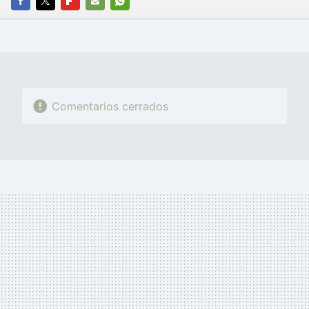
FACEBOOK
TWITTER
FLIPBOARD
E-
WHATSAPP
MAIL
Comentarios cerrados