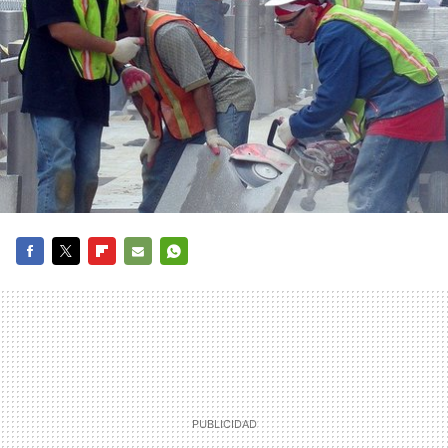
FACEBOOK
TWITTER
FLIPBOARD
E-
WHATSAPP
MAIL