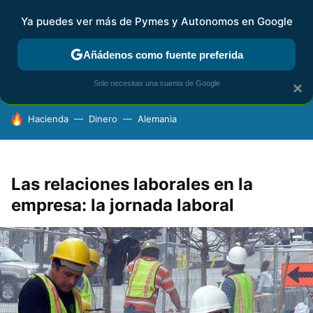
Ya puedes ver más de Pymes y Autonomos en Google
FISCALIDAD Y CONTABILIDAD
KIT DIGITAL
RENTA
AG
Añádenos como fuente preferida
Solo necesitas una cuenta de Google
×
HOY SE HABLA DE
Hacienda
Dinero
Alemania
Las relaciones laborales en la
empresa: la jornada laboral