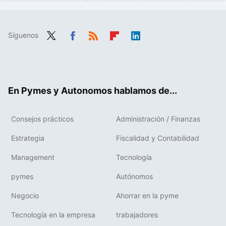
Síguenos
Twit
Fac
RSS
Flip
Link
ter
ebo
boa
edIn
ok
rd
En Pymes y Autonomos hablamos de...
Consejos prácticos
Administración / Finanzas
Estrategia
Fiscalidad y Contabilidad
Management
Tecnología
pymes
Autónomos
Negocio
Ahorrar en la pyme
Tecnología en la empresa
trabajadores