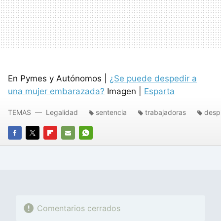
En Pymes y Autónomos |
¿Se puede despedir a
una mujer embarazada?
Imagen |
Esparta
TEMAS
Legalidad
sentencia
trabajadoras
desp
FACEBOOK
TWITTER
FLIPBOARD
E-
WHATSAPP
MAIL
Comentarios cerrados