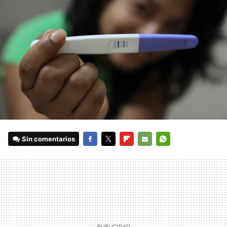
Sin comentarios
FACEBOOK
TWITTER
FLIPBOARD
E-
WHATSAPP
MAIL