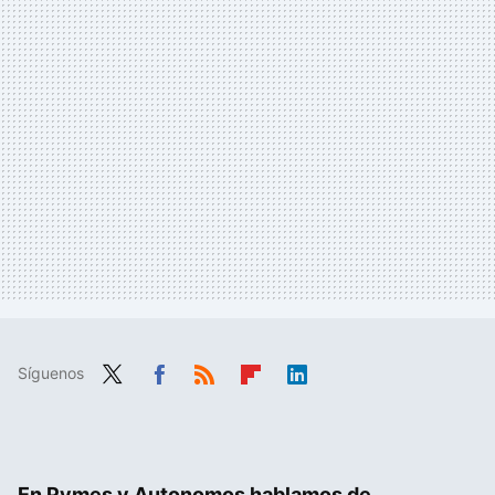
Síguenos
Twit
Fac
RSS
Flip
Link
ter
ebo
boa
edIn
ok
rd
En Pymes y Autonomos hablamos de...