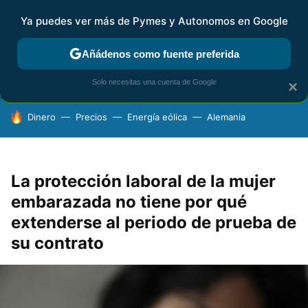
Ya puedes ver más de Pymes y Autonomos en Google
FISCALIDAD Y CONTABILIDAD
KIT DIGITAL
RENTA
AG
Añádenos como fuente preferida
Solo necesitas una cuenta de Google
×
HOY SE HABLA DE
Dinero
Precios
Energía eólica
Alemania
La protección laboral de la mujer
embarazada no tiene por qué
extenderse al periodo de prueba de
su contrato