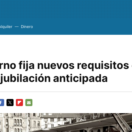
Alquiler
Dinero
rno fija nuevos requisitos 
jubilación anticipada
ACEBOOK
TWITTER
FLIPBOARD
E-
MAIL