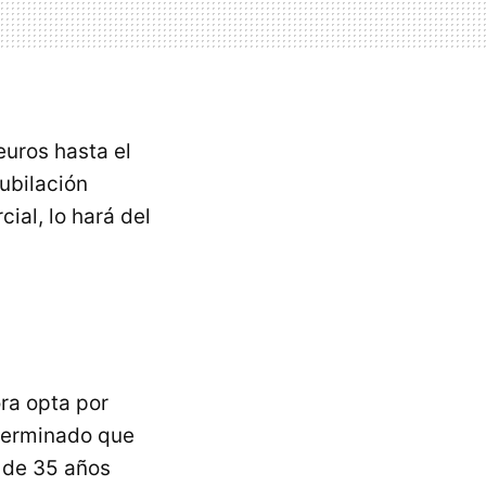
euros hasta el
jubilación
cial, lo hará del
ora opta por
eterminado que
 de 35 años