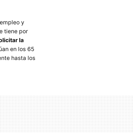
e empleo y
e tiene por
icitar la
túan en los 65
nte hasta los