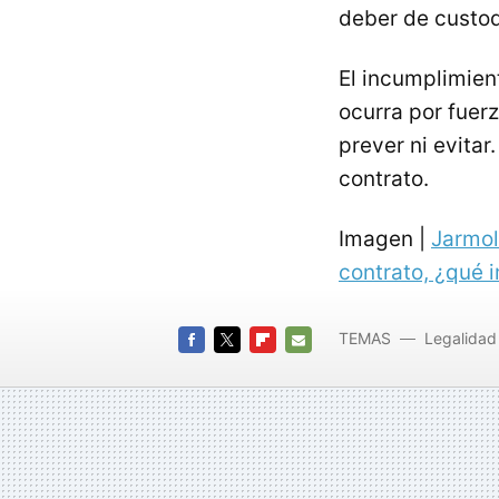
deber de custod
El incumplimien
ocurra por fuer
prever ni evita
contrato.
Imagen |
Jarmo
contrato, ¿qué 
TEMAS
Legalidad
FACEBOOK
TWITTER
FLIPBOARD
E-
MAIL