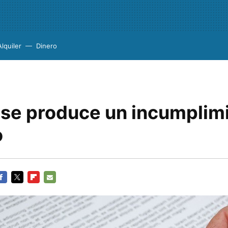
Alquiler
Dinero
se produce un incumplim
o
ACEBOOK
TWITTER
FLIPBOARD
E-
MAIL