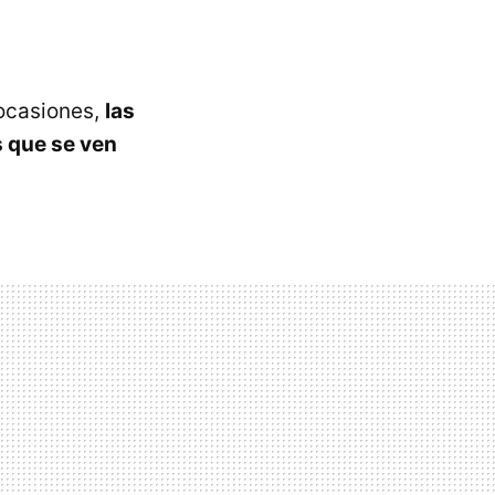
 ocasiones,
las
s que se ven