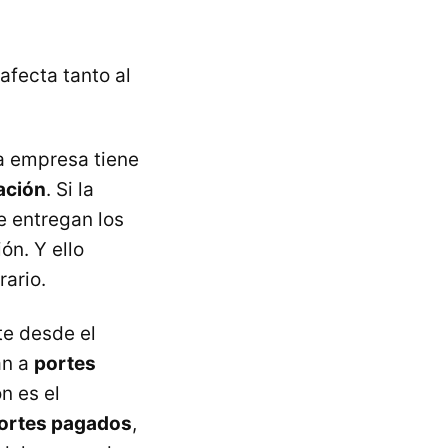
afecta tanto al
a empresa tiene
ación
. Si la
 entregan los
ón. Y ello
rario.
te desde el
an a
portes
n es el
ortes pagados
,