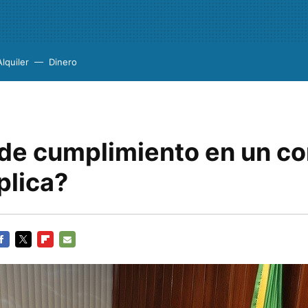
Alquiler
Dinero
 de cumplimiento en un co
plica?
ACEBOOK
TWITTER
FLIPBOARD
E-
MAIL