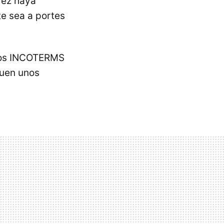
vez haya
te sea a portes
 los INCOTERMS
guen unos