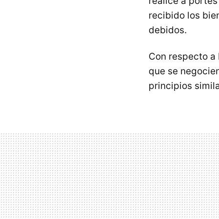
realice a porte
recibido los bie
debidos.
Con respecto a 
que se negocien
principios simil