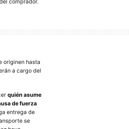
 del comprador.
e originen hasta
erán a cargo del
cer
quién asume
ausa de fuerza
ga entrega de
ransporte se