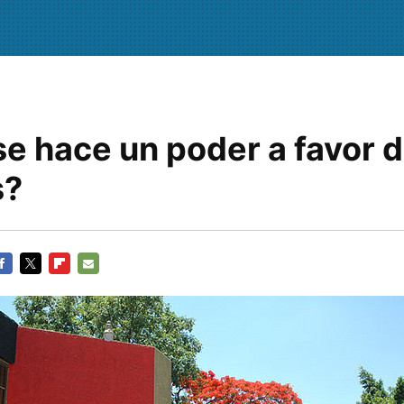
e hace un poder a favor 
s?
ACEBOOK
TWITTER
FLIPBOARD
E-
MAIL