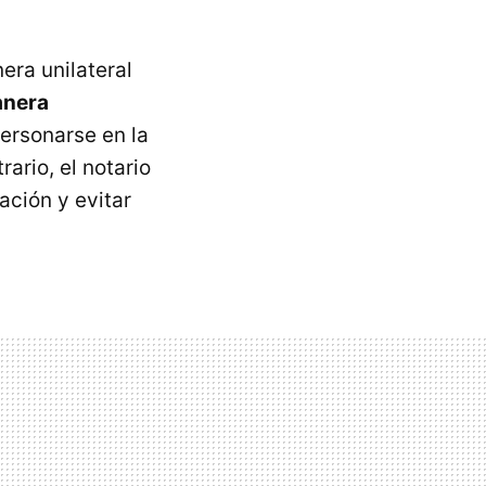
ra unilateral
anera
personarse en la
ario, el notario
ación y evitar