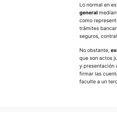
Lo normal en es
general
mediante
como representa
trámites bancar
seguros, contrat
No obstante,
ex
que son actos ju
y presentación 
firmar las cuen
faculte a un ter