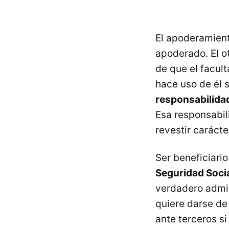
El apoderamient
apoderado. El o
de que el facul
hace uso de él 
responsabilida
Esa responsabil
revestir caráct
Ser beneficiari
Seguridad Soci
verdadero admin
quiere darse de
ante terceros s