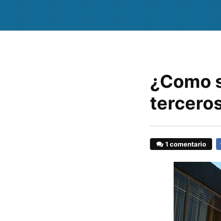
¿Como s
tercero
1 comentario
F