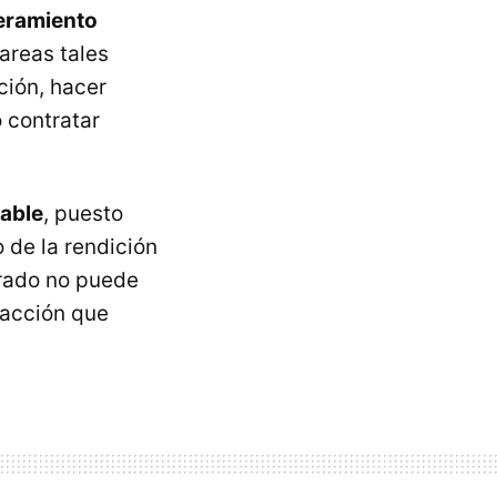
deramiento
tareas tales
ción, hacer
 contratar
gable
, puesto
o de la rendición
erado no puede
dacción que