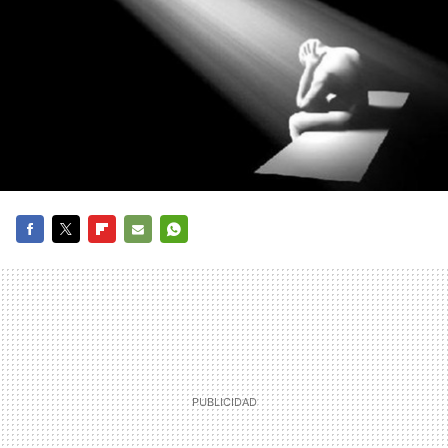
FACEBOOK
TWITTER
FLIPBOARD
E-
WHATSAPP
MAIL