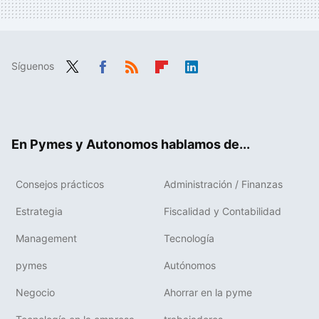
Síguenos
Twit
Fac
RSS
Flip
Link
ter
ebo
boa
edIn
ok
rd
En Pymes y Autonomos hablamos de...
Consejos prácticos
Administración / Finanzas
Estrategia
Fiscalidad y Contabilidad
Management
Tecnología
pymes
Autónomos
Negocio
Ahorrar en la pyme