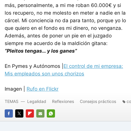
más, personalmente, a mi me roban 60.000€ y si
los recupero, no me molesto en meter a nadie en la
cárcel. Mi conciencia no da para tanto, porque yo lo
que quiero en el fondo es mi dinero, no venganza.
Además, antes de poner un pie en el juzgado
siempre me acuerdo de la maldición gitana:
“Pleitos tengas… y los ganes”
En Pymes y Autónomos |
El control de mi empresa:
Mis empleados son unos chorizos
Imagen |
Rufo en Flickr
TEMAS
Legalidad
Reflexiones
Consejos prácticos
co
FACEBOOK
TWITTER
FLIPBOARD
E-
WHATSAPP
MAIL