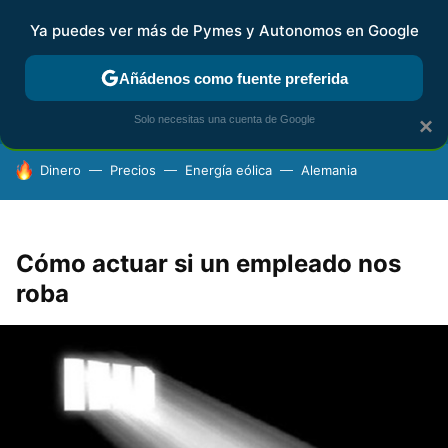
Ya puedes ver más de Pymes y Autonomos en Google
FISCALIDAD Y CONTABILIDAD
KIT DIGITAL
RENTA
AG
Añádenos como fuente preferida
Solo necesitas una cuenta de Google
×
HOY SE HABLA DE
Dinero
Precios
Energía eólica
Alemania
Cómo actuar si un empleado nos
roba