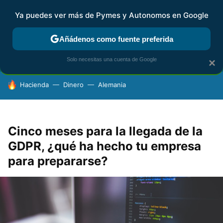
Ya puedes ver más de Pymes y Autonomos en Google
FISCALIDAD Y CONTABILIDAD
KIT DIGITAL
RENTA
AG
Añádenos como fuente preferida
Solo necesitas una cuenta de Google
×
HOY SE HABLA DE
Hacienda
Dinero
Alemania
Cinco meses para la llegada de la
GDPR, ¿qué ha hecho tu empresa
para prepararse?