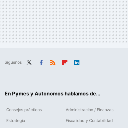
Síguenos
Twit
Fac
RSS
Flip
Link
ter
ebo
boa
edIn
ok
rd
En Pymes y Autonomos hablamos de...
Consejos prácticos
Administración / Finanzas
Estrategia
Fiscalidad y Contabilidad