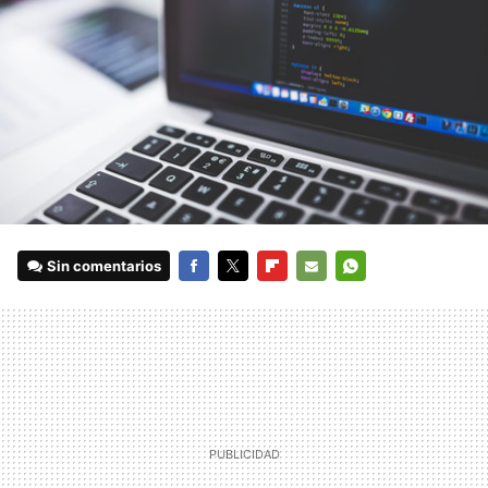
Sin comentarios
FACEBOOK
TWITTER
FLIPBOARD
E-
WHATSAPP
MAIL