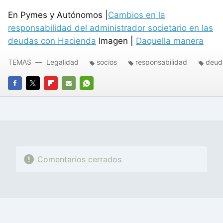
En Pymes y Autónomos |
Cambios en la
responsabilidad del administrador societario en las
deudas con Hacienda
Imagen |
Daquella manera
TEMAS
Legalidad
socios
responsabilidad
deud
FACEBOOK
TWITTER
FLIPBOARD
E-
WHATSAPP
MAIL
Comentarios cerrados