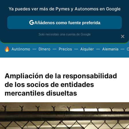
Ya puedes ver más de Pymes y Autonomos en Google
FISCALIDAD Y CONTABILIDAD
KIT DIGITAL
RENTA
AG
Añádenos como fuente preferida
Solo necesitas una cuenta de Google
×
HOY SE HABLA DE
Autónomo
Dinero
Precios
Alquiler
Alemania
C
Ampliación de la responsabilidad
de los socios de entidades
mercantiles disueltas