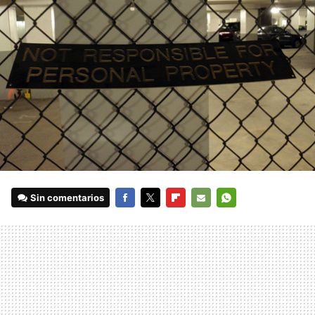
Sin comentarios
FACEBOOK
TWITTER
FLIPBOARD
E-
WHATSAPP
MAIL