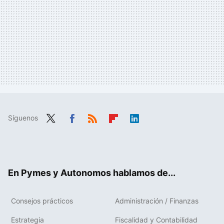
Síguenos
Twit
Fac
RSS
Flip
Link
ter
ebo
boa
edIn
ok
rd
En Pymes y Autonomos hablamos de...
Consejos prácticos
Administración / Finanzas
Estrategia
Fiscalidad y Contabilidad