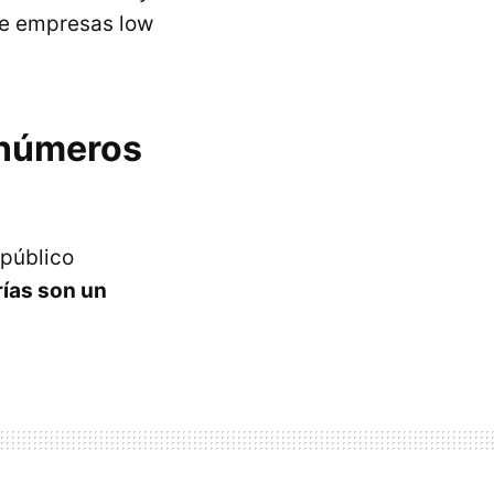
de empresas low
s números
 público
rías son un