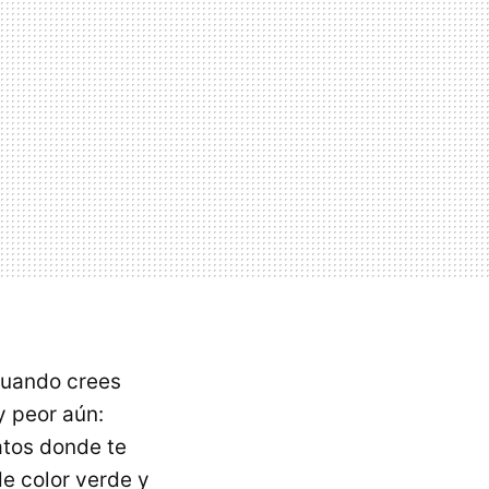
 cuando crees
y peor aún:
atos donde te
de color verde y