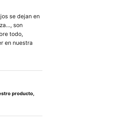
jos se dejan en
za..., son
bre todo,
er en nuestra
estro producto,