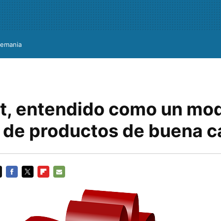
lemania
t, entendido como un mo
 de productos de buena c
FACEBOOK
TWITTER
FLIPBOARD
E-
MAIL