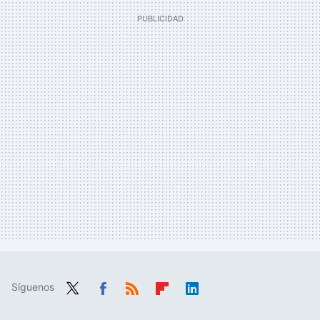
Síguenos
Twit
Fac
RSS
Flip
Link