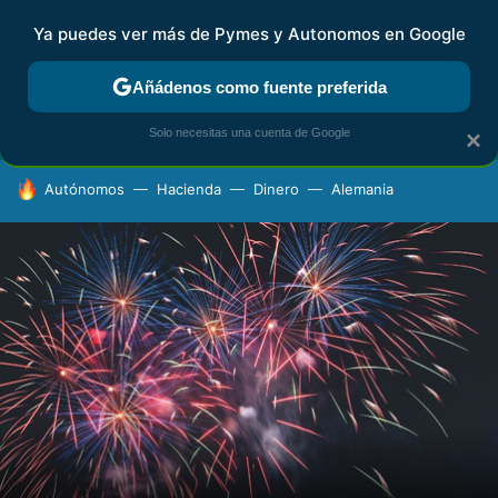
Ya puedes ver más de Pymes y Autonomos en Google
FISCALIDAD Y CONTABILIDAD
KIT DIGITAL
RENTA
AG
Añádenos como fuente preferida
Solo necesitas una cuenta de Google
×
HOY SE HABLA DE
Autónomos
Hacienda
Dinero
Alemania