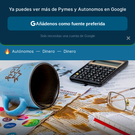
Ya puedes ver más de Pymes y Autonomos en Google
FISCALIDAD Y CONTABILIDAD
KIT DIGITAL
RENTA
AG
Añádenos como fuente preferida
Solo necesitas una cuenta de Google
×
HOY SE HABLA DE
Autónomos
Dinero
Dinero