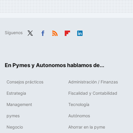
Síguenos
Twit
Fac
RSS
Flip
Link
ter
ebo
boa
edIn
ok
rd
En Pymes y Autonomos hablamos de...
Consejos prácticos
Administración / Finanzas
Estrategia
Fiscalidad y Contabilidad
Management
Tecnología
pymes
Autónomos
Negocio
Ahorrar en la pyme