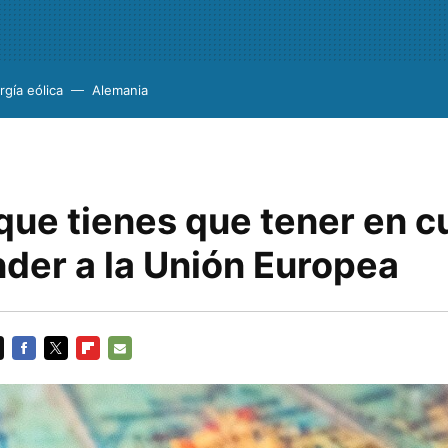
rgía eólica
Alemania
que tienes que tener en c
nder a la Unión Europea
FACEBOOK
TWITTER
FLIPBOARD
E-
MAIL