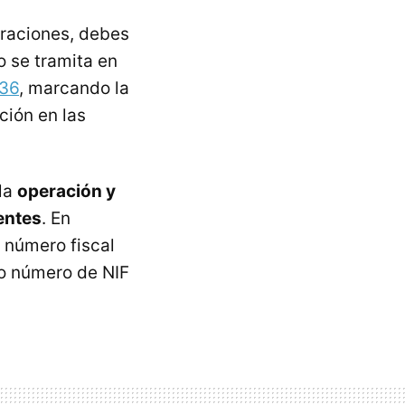
eraciones, debes
 se tramita en
036
, marcando la
ción en las
 la
operación y
entes
. En
 número fiscal
mo número de NIF