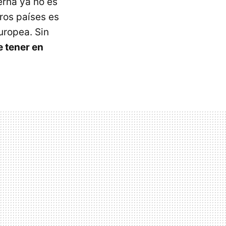
erna ya no es
tros países es
uropea. Sin
e tener en