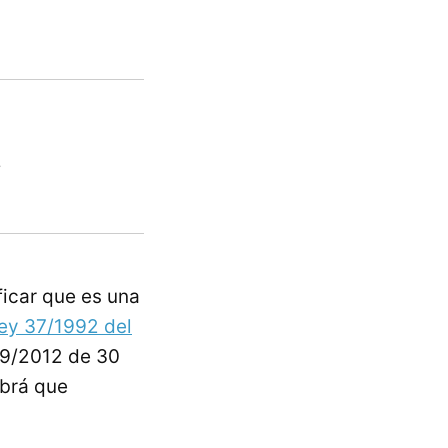
?
ficar que es una
ey 37/1992 del
619/2012 de 30
abrá que