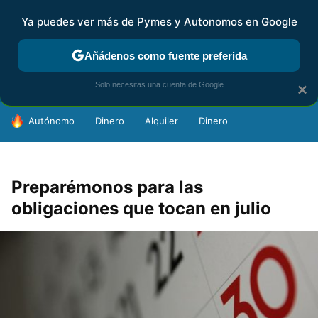
Ya puedes ver más de Pymes y Autonomos en Google
FISCALIDAD Y CONTABILIDAD
KIT DIGITAL
RENTA
AG
Añádenos como fuente preferida
Solo necesitas una cuenta de Google
×
HOY SE HABLA DE
Autónomo
Dinero
Alquiler
Dinero
Preparémonos para las
obligaciones que tocan en julio