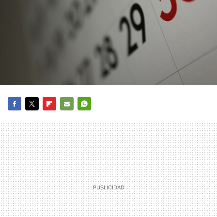
FACEBOOK
TWITTER
FLIPBOARD
E-
WHATSAPP
MAIL