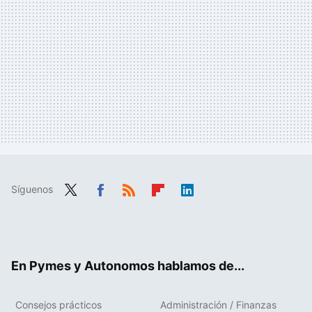
Síguenos
Twit
Fac
RSS
Flip
Link
ter
ebo
boa
edIn
ok
rd
En Pymes y Autonomos hablamos de...
Consejos prácticos
Administración / Finanzas