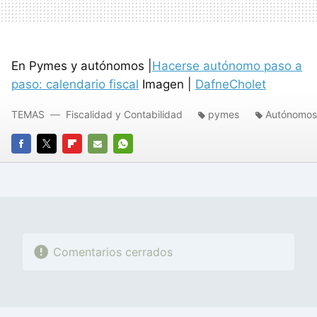
En Pymes y autónomos |
Hacerse autónomo paso a
paso: calendario fiscal
Imagen |
DafneCholet
TEMAS
Fiscalidad y Contabilidad
pymes
Autónomos
FACEBOOK
TWITTER
FLIPBOARD
E-
WHATSAPP
MAIL
Comentarios cerrados