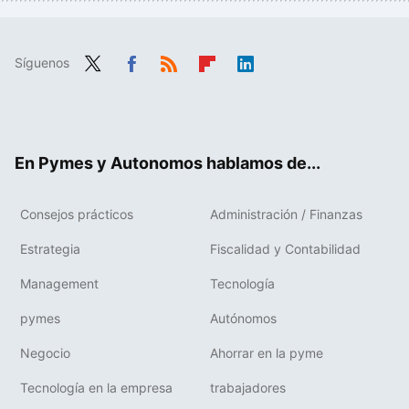
Síguenos
Twit
Fac
RSS
Flip
Link
ter
ebo
boa
edIn
ok
rd
En Pymes y Autonomos hablamos de...
Consejos prácticos
Administración / Finanzas
Estrategia
Fiscalidad y Contabilidad
Management
Tecnología
pymes
Autónomos
Negocio
Ahorrar en la pyme
Tecnología en la empresa
trabajadores