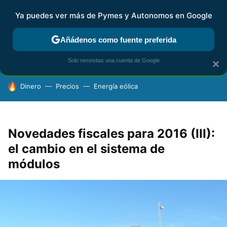
Ya puedes ver más de Pymes y Autonomos en Google
FISCALIDAD Y CONTABILIDAD
KIT DIGITAL
RENTA
AG
Añádenos como fuente preferida
Solo necesitas una cuenta de Google
×
HOY SE HABLA DE
Dinero
Precios
Energía eólica
Novedades fiscales para 2016 (III):
el cambio en el sistema de
módulos