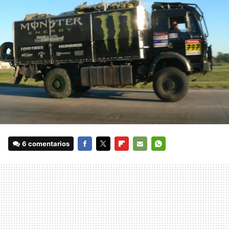
6 comentarios
FACEBOOK
TWITTER
FLIPBOARD
E-
WHATSAPP
MAIL