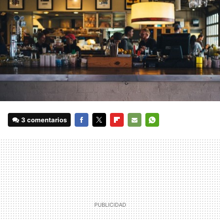
3 comentarios
FACEBOOK
TWITTER
FLIPBOARD
E-
WHATSAPP
MAIL