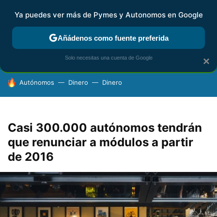
Ya puedes ver más de Pymes y Autonomos en Google
FISCALIDAD Y CONTABILIDAD
KIT DIGITAL
RENTA
AG
Añádenos como fuente preferida
Solo necesitas una cuenta de Google
×
HOY SE HABLA DE
Autónomos
Dinero
Dinero
Casi 300.000 autónomos tendrán
que renunciar a módulos a partir
de 2016