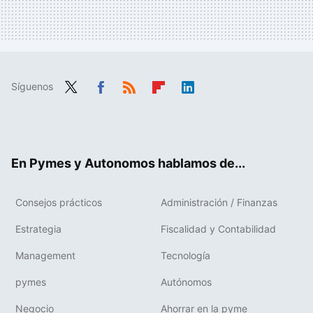
Síguenos
Twit
Fac
RSS
Flip
Link
ter
ebo
boa
edIn
ok
rd
En Pymes y Autonomos hablamos de...
Consejos prácticos
Administración / Finanzas
Estrategia
Fiscalidad y Contabilidad
Management
Tecnología
pymes
Autónomos
Negocio
Ahorrar en la pyme