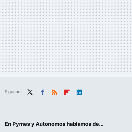
Síguenos
Twit
Fac
RSS
Flip
Link
ter
ebo
boa
edIn
ok
rd
En Pymes y Autonomos hablamos de...