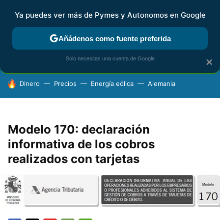
Ya puedes ver más de Pymes y Autonomos en Google
FISCALIDAD Y CONTABILIDAD
KIT DIGITAL
RENTA
AG
Añádenos como fuente preferida
Solo necesitas una cuenta de Google
×
HOY SE HABLA DE
Dinero
Precios
Energía eólica
Alemania
Modelo 170: declaración
informativa de los cobros
realizados con tarjetas