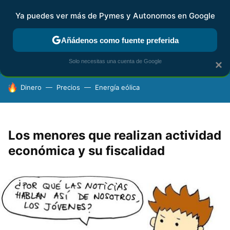
Ya puedes ver más de Pymes y Autonomos en Google
FISCALIDAD Y CONTABILIDAD
KIT DIGITAL
RENTA
AG
Añádenos como fuente preferida
Solo necesitas una cuenta de Google
×
HOY SE HABLA DE
Dinero
Precios
Energía eólica
Los menores que realizan actividad
económica y su fiscalidad