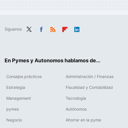
Síguenos
Twit
Fac
RSS
Flip
Link
ter
ebo
boa
edIn
ok
rd
En Pymes y Autonomos hablamos de...
Consejos prácticos
Administración / Finanzas
Estrategia
Fiscalidad y Contabilidad
Management
Tecnología
pymes
Autónomos
Negocio
Ahorrar en la pyme