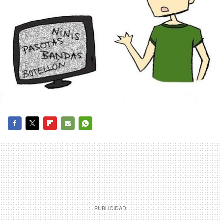
FACEBOOK
TWITTER
FLIPBOARD
E-
WHATSAPP
MAIL