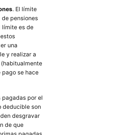
iones
. El límite
n de pensiones
límite es de
 estos
cer una
 y realizar a
r (habitualmente
de pago se hace
s pagadas por el
o deducible son
eden desgravar
ón de que
 primas pagadas