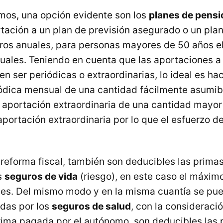
mos, una opción evidente son los
planes de pens
ación a un plan de previsión asegurado o un pla
ros anuales, para personas mayores de 50 años el 
uales. Teniendo en cuenta que las aportaciones a
n ser periódicas o extraordinarias, lo ideal es ha
ódica mensual de una cantidad fácilmente asumible
a aportación extraordinaria de una cantidad mayo
aportación extraordinaria por lo que el esfuerzo 
 reforma fiscal, también son deducibles las prima
s
seguros de vida
(riesgo), en este caso el máxim
les. Del mismo modo y en la misma cuantía se pu
das por los
seguros de salud
, con la consideraci
rima pagada por el autónomo, son deducibles las