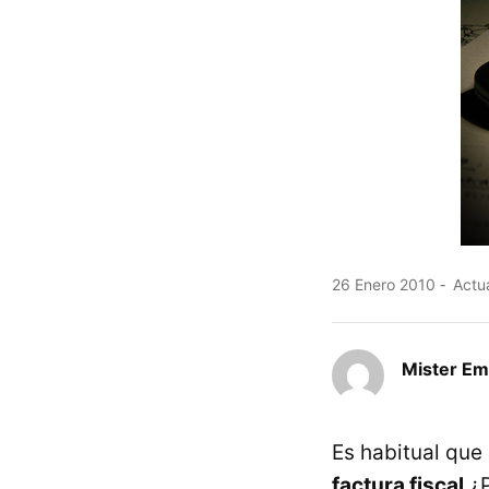
26 Enero 2010
Actua
Mister E
Es habitual que 
factura fiscal
¿P