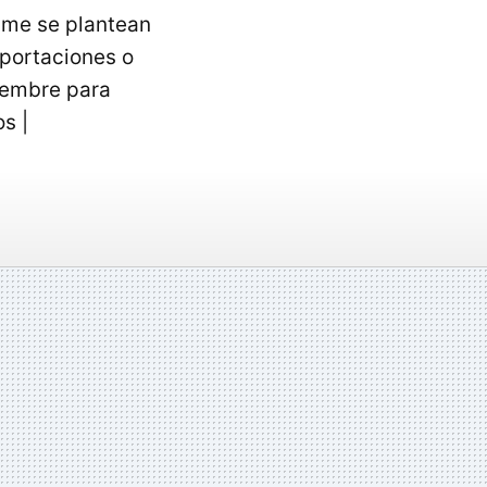
pyme se plantean
aportaciones o
ciembre para
s |