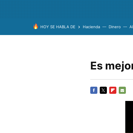
HOY SE HABLA DE
Hacienda
Dinero
A
Es mejor
FACEBOOK
TWITTER
FLIPBOARD
E-
MAIL