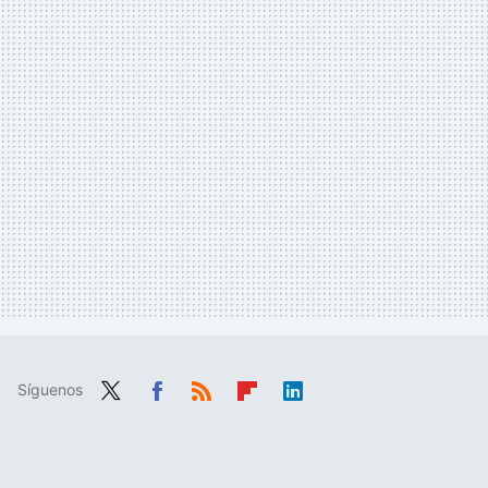
Síguenos
Twit
Fac
RSS
Flip
Link
ter
ebo
boa
edIn