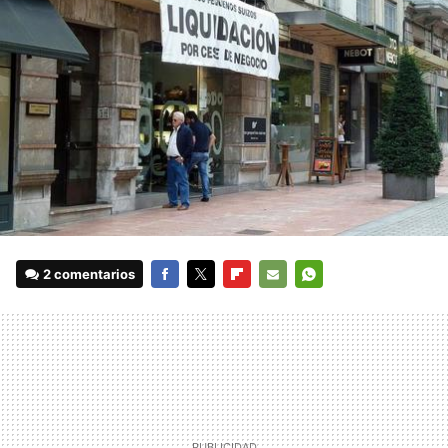
2 comentarios
FACEBOOK
TWITTER
FLIPBOARD
E-
WHATSAPP
MAIL