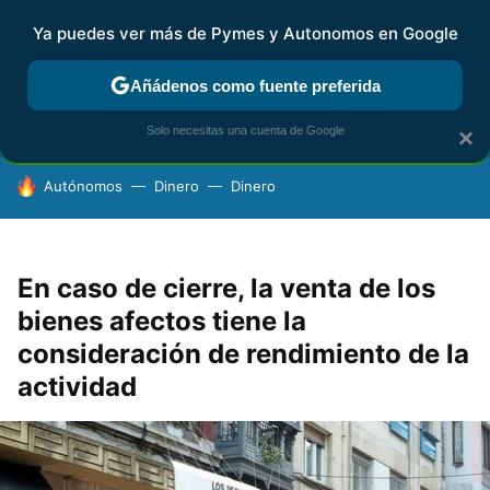
Ya puedes ver más de Pymes y Autonomos en Google
FISCALIDAD Y CONTABILIDAD
KIT DIGITAL
RENTA
AG
Añádenos como fuente preferida
Solo necesitas una cuenta de Google
×
HOY SE HABLA DE
Autónomos
Dinero
Dinero
En caso de cierre, la venta de los
bienes afectos tiene la
consideración de rendimiento de la
actividad