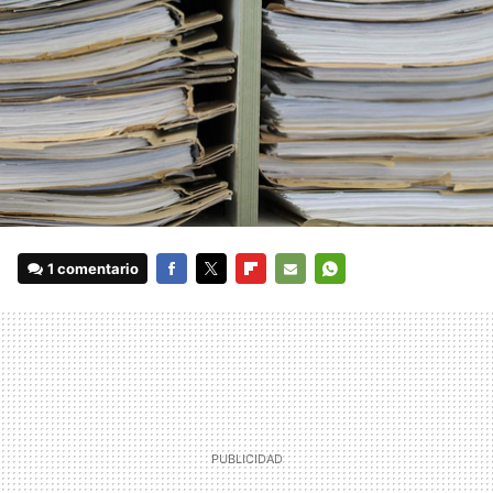
1 comentario
FACEBOOK
TWITTER
FLIPBOARD
E-
WHATSAPP
MAIL