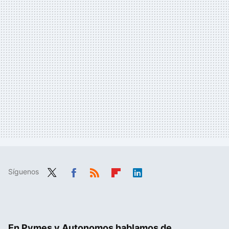
Síguenos
Twit
Fac
RSS
Flip
Link
ter
ebo
boa
edIn
ok
rd
En Pymes y Autonomos hablamos de...