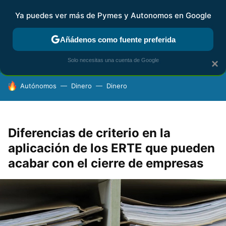
Ya puedes ver más de Pymes y Autonomos en Google
FISCALIDAD Y CONTABILIDAD
KIT DIGITAL
RENTA
AG
Añádenos como fuente preferida
Solo necesitas una cuenta de Google
×
HOY SE HABLA DE
Autónomos
Dinero
Dinero
Diferencias de criterio en la
aplicación de los ERTE que pueden
acabar con el cierre de empresas