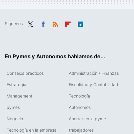
Síguenos
Twit
Fac
RSS
Flip
Link
ter
ebo
boa
edIn
ok
rd
En Pymes y Autonomos hablamos de...
Consejos prácticos
Administración / Finanzas
Estrategia
Fiscalidad y Contabilidad
Management
Tecnología
pymes
Autónomos
Negocio
Ahorrar en la pyme
Tecnología en la empresa
trabajadores