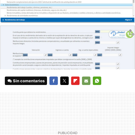
Sin comentarios
FACEBOOK
TWITTER
FLIPBOARD
E-
WHATSAPP
MAIL