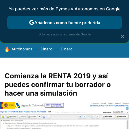
Ya puedes ver más de Pymes y Autonomos en Google
FISCALIDAD Y CONTABILIDAD
KIT DIGITAL
RENTA
AG
Añádenos como fuente preferida
Solo necesitas una cuenta de Google
×
HOY SE HABLA DE
Autónomos
Dinero
Dinero
Comienza la RENTA 2019 y así
puedes confirmar tu borrador o
hacer una simulación