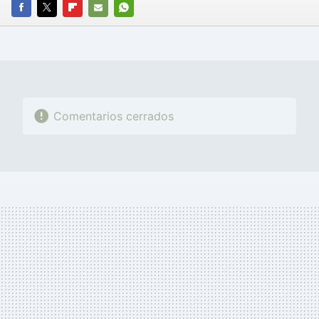
FACEBOOK
TWITTER
FLIPBOARD
E-
WHATSAPP
MAIL
Comentarios cerrados