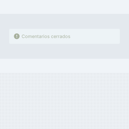
FACEBOOK
TWITTER
FLIPBOARD
E-
WHATSAPP
MAIL
Comentarios cerrados