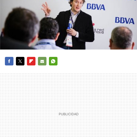
FACEBOOK
TWITTER
FLIPBOARD
E-
WHATSAPP
MAIL