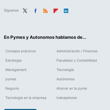
Síguenos
Twit
Fac
RSS
Flip
Link
ter
ebo
boa
edIn
ok
rd
En Pymes y Autonomos hablamos de...
Consejos prácticos
Administración / Finanzas
Estrategia
Fiscalidad y Contabilidad
Management
Tecnología
pymes
Autónomos
Negocio
Ahorrar en la pyme
Tecnología en la empresa
trabajadores