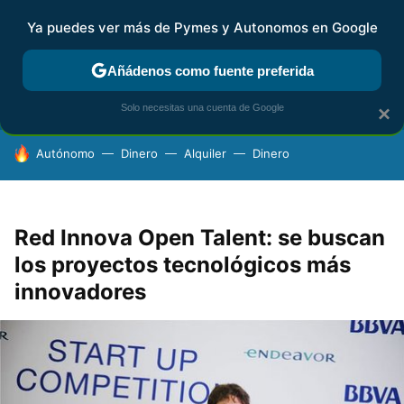
Ya puedes ver más de Pymes y Autonomos en Google
FISCALIDAD Y CONTABILIDAD
KIT DIGITAL
RENTA
AG
Añádenos como fuente preferida
Solo necesitas una cuenta de Google
×
HOY SE HABLA DE
Autónomo
Dinero
Alquiler
Dinero
Red Innova Open Talent: se buscan
los proyectos tecnológicos más
innovadores