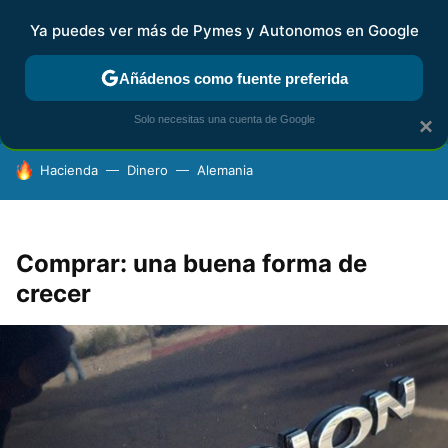
Ya puedes ver más de Pymes y Autonomos en Google
FISCALIDAD Y CONTABILIDAD
KIT DIGITAL
RENTA
AG
Añádenos como fuente preferida
Solo necesitas una cuenta de Google
×
HOY SE HABLA DE
Hacienda
Dinero
Alemania
Comprar: una buena forma de
crecer