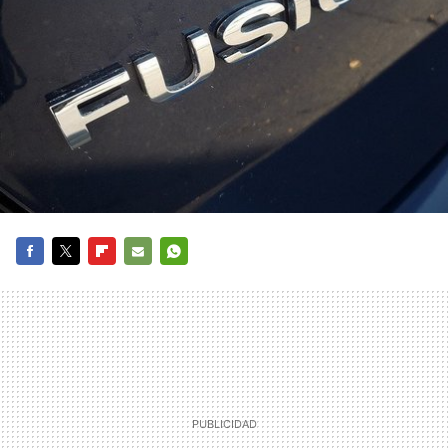
FACEBOOK
TWITTER
FLIPBOARD
E-
WHATSAPP
MAIL