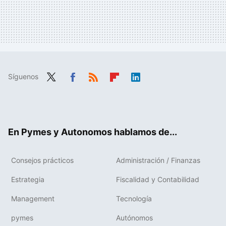
Síguenos
Twit
Fac
RSS
Flip
Link
ter
ebo
boa
edIn
ok
rd
En Pymes y Autonomos hablamos de...
Consejos prácticos
Administración / Finanzas
Estrategia
Fiscalidad y Contabilidad
Management
Tecnología
pymes
Autónomos