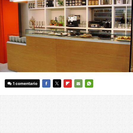
1 comentario
FACEBOOK
TWITTER
FLIPBOARD
E-
WHATSAPP
MAIL