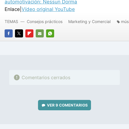
automotivación: Nessun Dorma
Enlace|
Vídeo original YouTube
TEMAS
Consejos prácticos
Marketing y Comercial
mús
FACEBOOK
TWITTER
FLIPBOARD
E-
WHATSAPP
MAIL
Comentarios cerrados
VER
9 COMENTARIOS