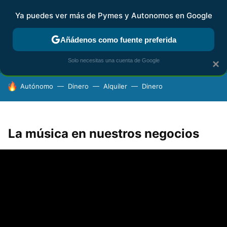
Ya puedes ver más de Pymes y Autonomos en Google
FISCALIDAD Y CONTABILIDAD
KIT DIGITAL
RENTA
AG
Añádenos como fuente preferida
Solo necesitas una cuenta de Google
×
HOY SE HABLA DE
Autónomo
Dinero
Alquiler
Dinero
La música en nuestros negocios