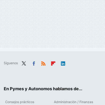
Síguenos
Twit
Fac
RSS
Flip
Link
ter
ebo
boa
edIn
ok
rd
En Pymes y Autonomos hablamos de...
Consejos prácticos
Administración / Finanzas