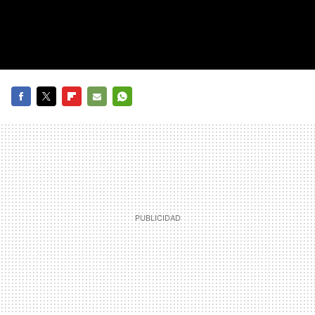
FACEBOOK
TWITTER
FLIPBOARD
E-
WHATSAPP
MAIL