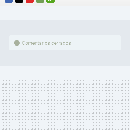
FACEBOOK
TWITTER
FLIPBOARD
E-
WHATSAPP
MAIL
Comentarios cerrados