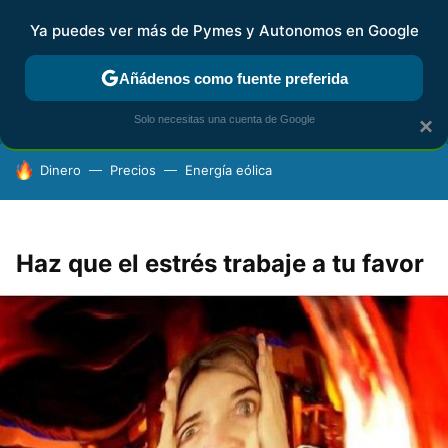
Ya puedes ver más de Pymes y Autonomos en Google
FISCALIDAD Y CONTABILIDAD
KIT DIGITAL
RENTA
AG
Añádenos como fuente preferida
Solo necesitas una cuenta de Google
×
HOY SE HABLA DE
Dinero
Precios
Energía eólica
Haz que el estrés trabaje a tu favor