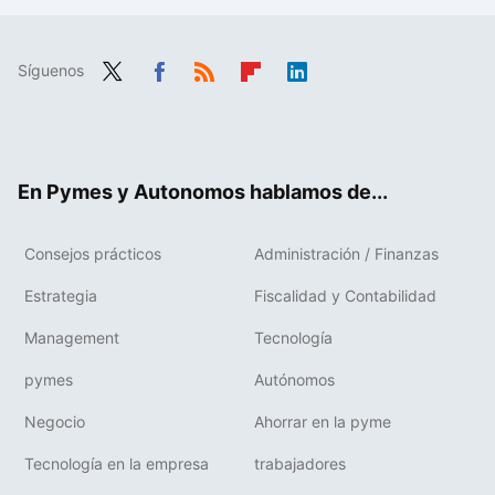
Síguenos
Twit
Fac
RSS
Flip
Link
ter
ebo
boa
edIn
ok
rd
En Pymes y Autonomos hablamos de...
Consejos prácticos
Administración / Finanzas
Estrategia
Fiscalidad y Contabilidad
Management
Tecnología
pymes
Autónomos
Negocio
Ahorrar en la pyme
Tecnología en la empresa
trabajadores