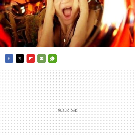
FACEBOOK
TWITTER
FLIPBOARD
E-
WHATSAPP
MAIL