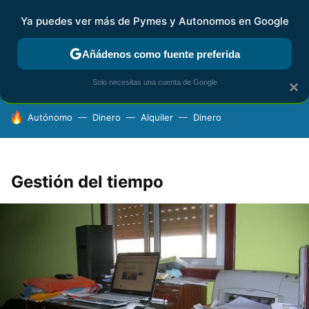
Ya puedes ver más de Pymes y Autonomos en Google
FISCALIDAD Y CONTABILIDAD
KIT DIGITAL
RENTA
AG
Añádenos como fuente preferida
Solo necesitas una cuenta de Google
×
HOY SE HABLA DE
Autónomo
Dinero
Alquiler
Dinero
Gestión del tiempo