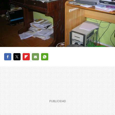
FACEBOOK
TWITTER
FLIPBOARD
E-
WHATSAPP
MAIL