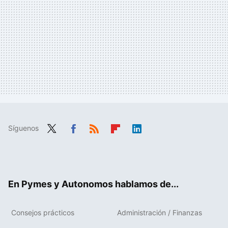
Síguenos
Twit
Fac
RSS
Flip
Link
ter
ebo
boa
edIn
ok
rd
En Pymes y Autonomos hablamos de...
Consejos prácticos
Administración / Finanzas