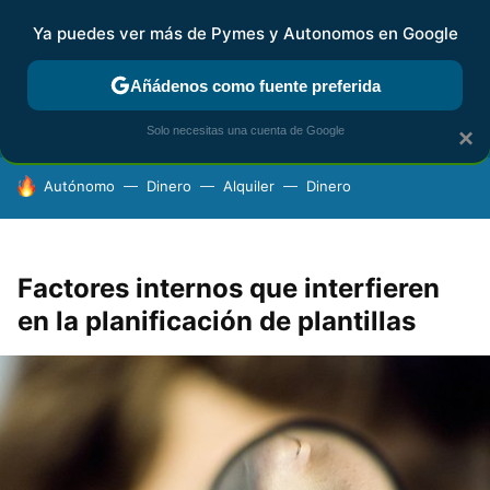
Ya puedes ver más de Pymes y Autonomos en Google
FISCALIDAD Y CONTABILIDAD
KIT DIGITAL
RENTA
AG
Añádenos como fuente preferida
Solo necesitas una cuenta de Google
×
HOY SE HABLA DE
Autónomo
Dinero
Alquiler
Dinero
Factores internos que interfieren
en la planificación de plantillas