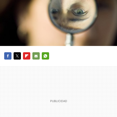
FACEBOOK
TWITTER
FLIPBOARD
E-
WHATSAPP
MAIL