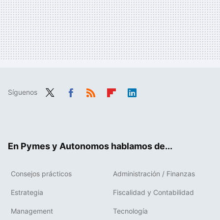
Síguenos
Twit
Fac
RSS
Flip
Link
ter
ebo
boa
edIn
ok
rd
En Pymes y Autonomos hablamos de...
Consejos prácticos
Administración / Finanzas
Estrategia
Fiscalidad y Contabilidad
Management
Tecnología