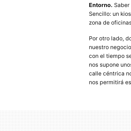
Entorno.
Saber l
Sencillo: un kio
zona de oficinas
Por otro lado, d
nuestro negoci
con el tiempo s
nos supone unos 
calle céntrica n
nos permitirá e