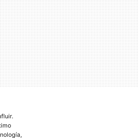
luir.
ximo
nología,