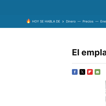
HOY SE HABLA DE
Dinero
Precios
Ene
El empl
FACEBOOK
TWITTER
FLIPBOARD
E-
MAIL