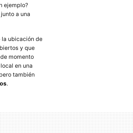
Un ejemplo?
 junto a una
o la ubicación de
biertos y que
ue de momento
 local en una
, pero también
dos
.