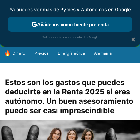
Ya puedes ver más de Pymes y Autonomos en Google
FISCALIDAD Y CONTABILIDAD
KIT DIGITAL
RENTA
AG
Añádenos como fuente preferida
Solo necesitas una cuenta de Google
×
HOY SE HABLA DE
Dinero
Precios
Energía eólica
Alemania
Estos son los gastos que puedes
deducirte en la Renta 2025 si eres
autónomo. Un buen asesoramiento
puede ser casi imprescindible