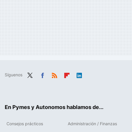
Síguenos
Twit
Fac
RSS
Flip
Link
ter
ebo
boa
edIn
ok
rd
En Pymes y Autonomos hablamos de...
Consejos prácticos
Administración / Finanzas