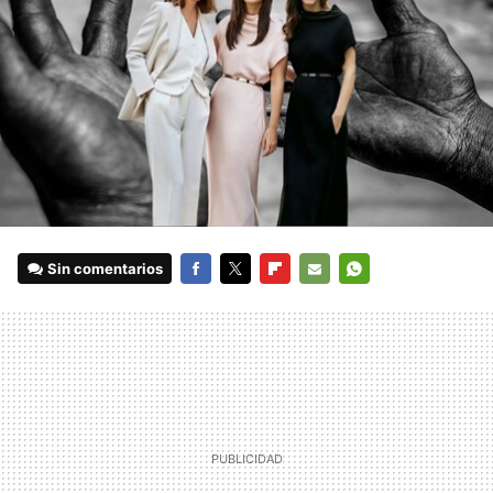
Sin comentarios
FACEBOOK
TWITTER
FLIPBOARD
E-
WHATSAPP
MAIL