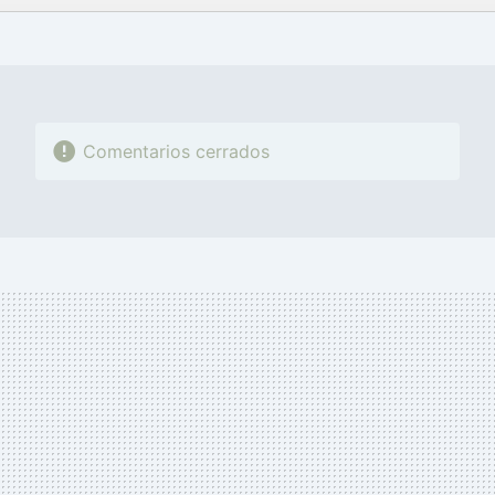
FACEBOOK
TWITTER
FLIPBOARD
E-
WHATSAPP
MAIL
Comentarios cerrados