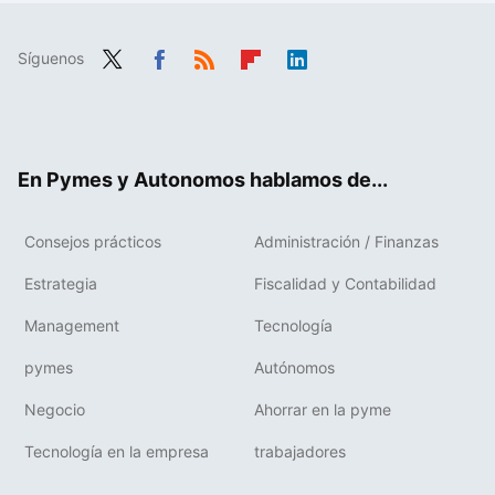
Síguenos
Twit
Fac
RSS
Flip
Link
ter
ebo
boa
edIn
ok
rd
En Pymes y Autonomos hablamos de...
Consejos prácticos
Administración / Finanzas
Estrategia
Fiscalidad y Contabilidad
Management
Tecnología
pymes
Autónomos
Negocio
Ahorrar en la pyme
Tecnología en la empresa
trabajadores