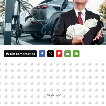
Sin comentarios
FACEBOOK
TWITTER
FLIPBOARD
E-
WHATSAPP
MAIL