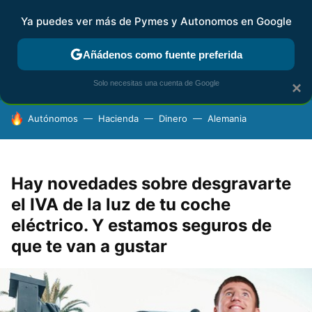
Ya puedes ver más de Pymes y Autonomos en Google
FISCALIDAD Y CONTABILIDAD
KIT DIGITAL
RENTA
AG
Añádenos como fuente preferida
Solo necesitas una cuenta de Google
×
HOY SE HABLA DE
Autónomos
Hacienda
Dinero
Alemania
Hay novedades sobre desgravarte
el IVA de la luz de tu coche
eléctrico. Y estamos seguros de
que te van a gustar