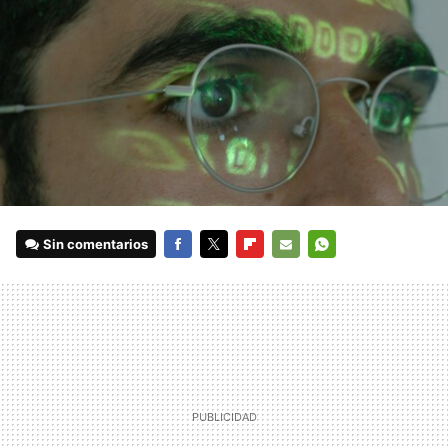
Sin comentarios
FACEBOOK
TWITTER
FLIPBOARD
E-
WHATSAPP
MAIL