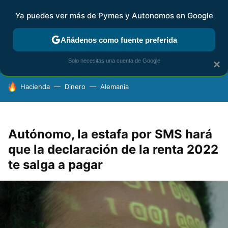
Ya puedes ver más de Pymes y Autonomos en Google
FISCALIDAD Y CONTABILIDAD
KIT DIGITAL
RENTA
AG
Añádenos como fuente preferida
Solo necesitas una cuenta de Google
×
HOY SE HABLA DE
Hacienda
Dinero
Alemania
Autónomo, la estafa por SMS hará
que la declaración de la renta 2022
te salga a pagar