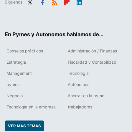
Síguenos
Twit
Fac
RSS
Flip
Link
ter
ebo
boa
edIn
ok
rd
En Pymes y Autonomos hablamos de...
Consejos prácticos
Administración / Finanzas
Estrategia
Fiscalidad y Contabilidad
Management
Tecnología
pymes
Autónomos
Negocio
Ahorrar en la pyme
Tecnología en la empresa
trabajadores
VER MÁS TEMAS