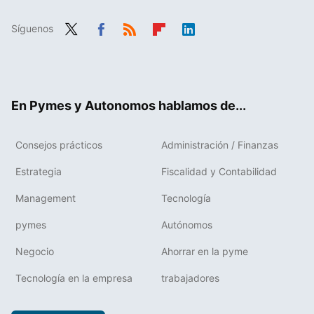
Síguenos
Twit
Fac
RSS
Flip
Link
ter
ebo
boa
edIn
ok
rd
En Pymes y Autonomos hablamos de...
Consejos prácticos
Administración / Finanzas
Estrategia
Fiscalidad y Contabilidad
Management
Tecnología
pymes
Autónomos
Negocio
Ahorrar en la pyme
Tecnología en la empresa
trabajadores