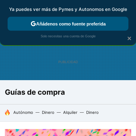
Ya puedes ver más de Pymes y Autonomos en Google
FISCALIDAD Y CONTABILIDAD
KIT DIGITAL
RENTA
AG
Añádenos como fuente preferida
Solo necesitas una cuenta de Google
×
Guías de compra
HOY SE HABLA DE
Autónomo
Dinero
Alquiler
Dinero