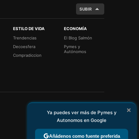
SUBIR
ESTILO DE VIDA
ECONOMÍA
Trendencias
El Blog Salmón
Decoesfera
Pymes y
Autónomos
Compradiccion
×
Ya puedes ver más de Pymes y
Autonomos en Google
Añádenos como fuente preferida