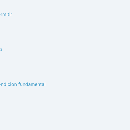
rmitir
ja
ondición fundamental