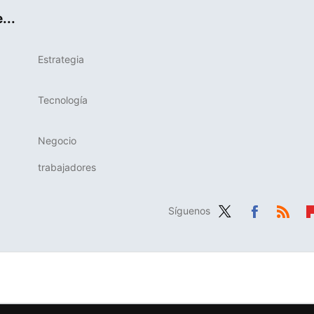
...
Estrategia
Tecnología
Negocio
trabajadores
Síguenos
Twit
Fac
RSS
Fl
ter
ebo
b
ok
r