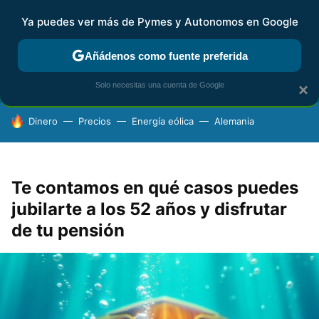
Ya puedes ver más de Pymes y Autonomos en Google
FISCALIDAD Y CONTABILIDAD
KIT DIGITAL
RENTA
AG
Añádenos como fuente preferida
Solo necesitas una cuenta de Google
×
HOY SE HABLA DE
Dinero
Precios
Energía eólica
Alemania
Te contamos en qué casos puedes
jubilarte a los 52 años y disfrutar
de tu pensión