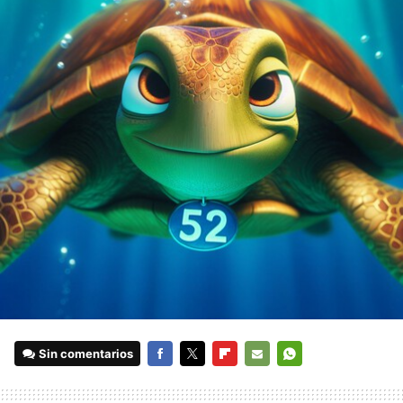
Sin comentarios
FACEBOOK
TWITTER
FLIPBOARD
E-
WHATSAPP