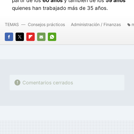
partir de los
60 años
y también de los
59 años
quienes han trabajado más de 35 años.
TEMAS
Consejos prácticos
Administración / Finanzas
m
FACEBOOK
TWITTER
FLIPBOARD
E-
WHATSAPP
MAIL
Comentarios cerrados