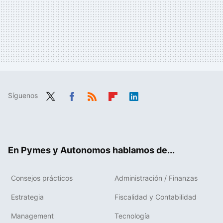
Síguenos
Twit
Fac
RSS
Flip
Link
ter
ebo
boa
edIn
ok
rd
En Pymes y Autonomos hablamos de...
Consejos prácticos
Administración / Finanzas
Estrategia
Fiscalidad y Contabilidad
Management
Tecnología