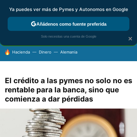
Ya puedes ver más de Pymes y Autonomos en Google
FISCALIDAD Y CONTABILIDAD
KIT DIGITAL
RENTA
AG
Añádenos como fuente preferida
Solo necesitas una cuenta de Google
×
HOY SE HABLA DE
Hacienda
Dinero
Alemania
El crédito a las pymes no solo no es
rentable para la banca, sino que
comienza a dar pérdidas