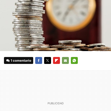
1 comentario
FACEBOOK
TWITTER
FLIPBOARD
E-
WHATSAPP
MAIL