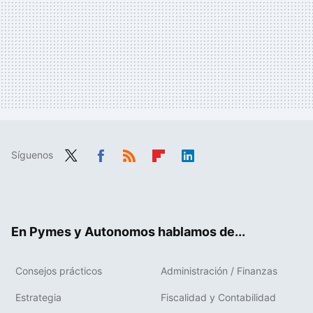
Síguenos
Twit
Fac
RSS
Flip
Link
ter
ebo
boa
edIn
ok
rd
En Pymes y Autonomos hablamos de...
Consejos prácticos
Administración / Finanzas
Estrategia
Fiscalidad y Contabilidad