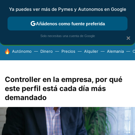
Ya puedes ver más de Pymes y Autonomos en Google
FISCALIDAD Y CONTABILIDAD
KIT DIGITAL
RENTA
AG
Añádenos como fuente preferida
Solo necesitas una cuenta de Google
×
HOY SE HABLA DE
Autónomo
Dinero
Precios
Alquiler
Alemania
C
Controller en la empresa, por qué
este perfil está cada día más
demandado