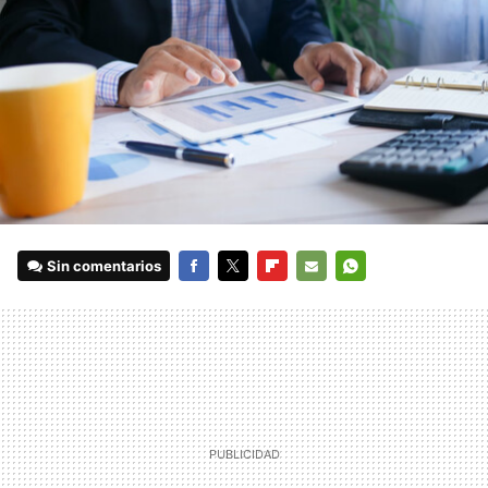
Sin comentarios
FACEBOOK
TWITTER
FLIPBOARD
E-
WHATSAPP
MAIL