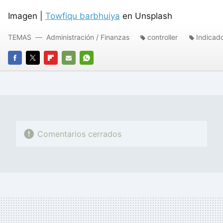
Imagen |
Towfiqu barbhuiya
en Unsplash
TEMAS
Administración / Finanzas
controller
Indicad
FACEBOOK
TWITTER
FLIPBOARD
E-
WHATSAPP
MAIL
Comentarios cerrados