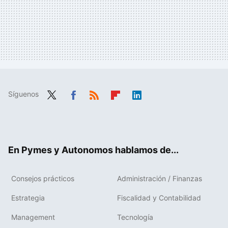
Síguenos
Twit
Fac
RSS
Flip
Link
ter
ebo
boa
edIn
ok
rd
En Pymes y Autonomos hablamos de...
Consejos prácticos
Administración / Finanzas
Estrategia
Fiscalidad y Contabilidad
Management
Tecnología