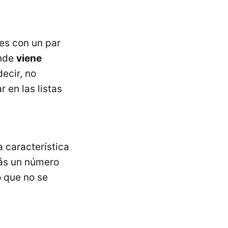
es con un par
ande
viene
decir, no
 en las listas
a característica
más un número
 que no se