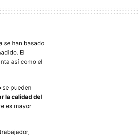
a se han basado
adido. El
enta así como el
o se pueden
 la calidad del
rre es mayor
trabajador,