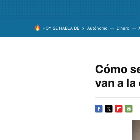
HOY SE HABLA DE
Autónomo
Dinero
Cómo se
van a la 
FACEBOOK
TWITTER
FLIPBOARD
E-
MAIL