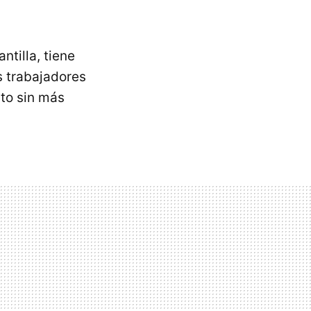
ntilla, tiene
s trabajadores
cto sin más