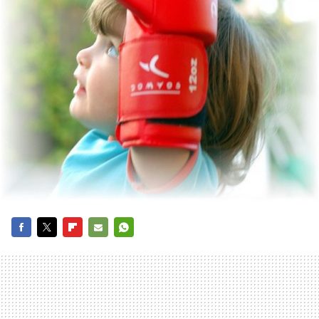
FACEBOOK
TWITTER
FLIPBOARD
E-
WHATSAPP
MAIL