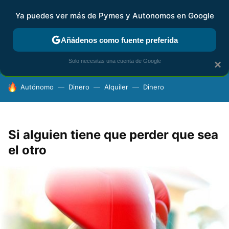
Ya puedes ver más de Pymes y Autonomos en Google
FISCALIDAD Y CONTABILIDAD
KIT DIGITAL
RENTA
AG
Añádenos como fuente preferida
Solo necesitas una cuenta de Google
×
HOY SE HABLA DE
Autónomo
Dinero
Alquiler
Dinero
Si alguien tiene que perder que sea
el otro