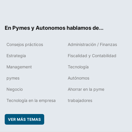
Twit
Fac
RSS
Flip
Link
ter
ebo
boa
edIn
ok
rd
En Pymes y Autonomos hablamos de...
Consejos prácticos
Administración / Finanzas
Estrategia
Fiscalidad y Contabilidad
Management
Tecnología
pymes
Autónomos
Negocio
Ahorrar en la pyme
Tecnología en la empresa
trabajadores
VER MÁS TEMAS