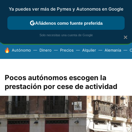
Ya puedes ver más de Pymes y Autonomos en Google
MENÚ
NUEVO
Añádenos como fuente preferida
FISCALIDAD Y CONTABILIDAD
KIT DIGITAL
RENTA
AG
Solo necesitas una cuenta de Google
×
HOY SE HABLA DE
Autónomo
Dinero
Precios
Alquiler
Alemania
C
Pocos autónomos escogen la
prestación por cese de actividad