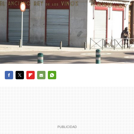
FACEBOOK
TWITTER
FLIPBOARD
E-
WHATSAPP
MAIL