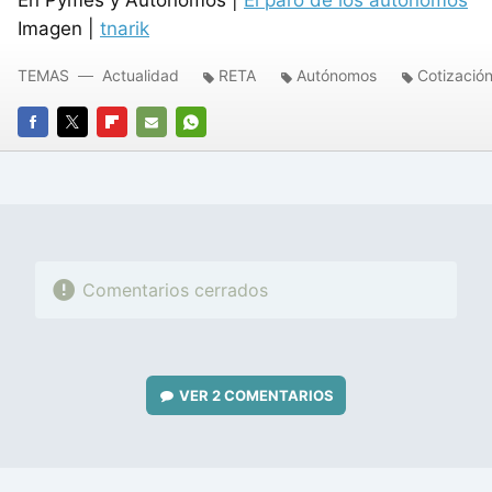
En Pymes y Autónomos |
El paro de los autónomos
Imagen |
tnarik
TEMAS
Actualidad
RETA
Autónomos
Cotizació
FACEBOOK
TWITTER
FLIPBOARD
E-
WHATSAPP
MAIL
Comentarios cerrados
VER
2 COMENTARIOS