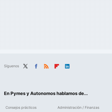
Síguenos
Twit
Fac
RSS
Flip
Link
ter
ebo
boa
edIn
ok
rd
En Pymes y Autonomos hablamos de...
Consejos prácticos
Administración / Finanzas