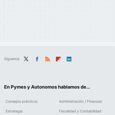
Síguenos
Twit
Fac
RSS
Flip
Link
ter
ebo
boa
edIn
ok
rd
En Pymes y Autonomos hablamos de...
Consejos prácticos
Administración / Finanzas
Estrategia
Fiscalidad y Contabilidad