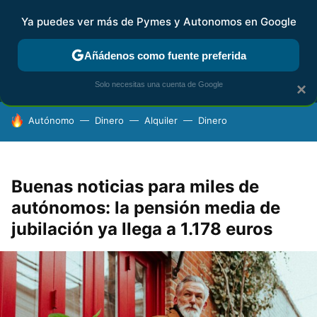
Ya puedes ver más de Pymes y Autonomos en Google
MENÚ
NUEVO
Añádenos como fuente preferida
FISCALIDAD Y CONTABILIDAD
KIT DIGITAL
RENTA
AG
Solo necesitas una cuenta de Google
×
HOY SE HABLA DE
Autónomo
Dinero
Alquiler
Dinero
Buenas noticias para miles de
autónomos: la pensión media de
jubilación ya llega a 1.178 euros