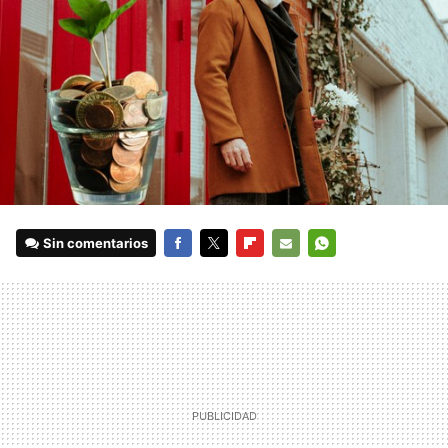
Sin comentarios
FACEBOOK
TWITTER
FLIPBOARD
E-
WHATSAPP
MAIL