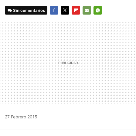
Sin comentarios
FACEBOOK
TWITTER
FLIPBOARD
E-
WHATSAPP
MAIL
27 Febrero 2015