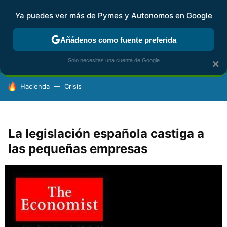
Ya puedes ver más de Pymes y Autonomos en Google
FISCALIDAD Y CONTABILIDAD
KIT DIGITAL
RENTA
AG
Añádenos como fuente preferida
Solo necesitas una cuenta de Google
×
HOY SE HABLA DE
Hacienda
Crisis
La legislación española castiga a
las pequeñas empresas