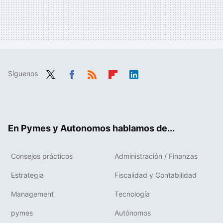
Síguenos
Twit
Fac
RSS
Flip
Link
ter
ebo
boa
edIn
ok
rd
En Pymes y Autonomos hablamos de...
Consejos prácticos
Administración / Finanzas
Estrategia
Fiscalidad y Contabilidad
Management
Tecnología
pymes
Autónomos