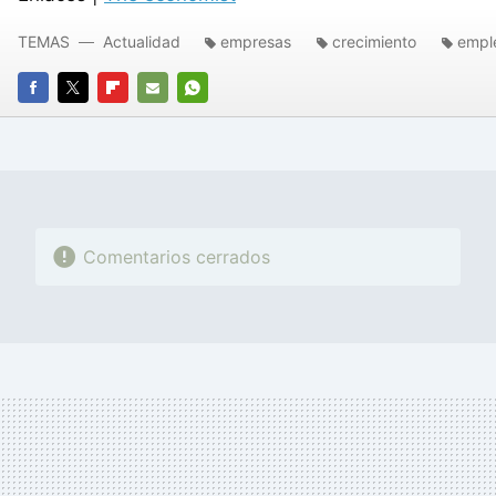
TEMAS
Actualidad
empresas
crecimiento
empl
FACEBOOK
TWITTER
FLIPBOARD
E-
WHATSAPP
MAIL
Comentarios cerrados