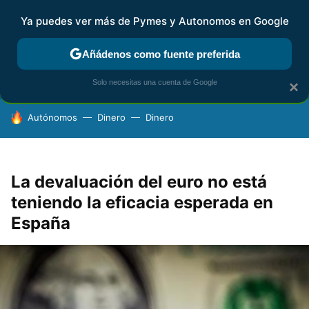
Ya puedes ver más de Pymes y Autonomos en Google
FISCALIDAD Y CONTABILIDAD
KIT DIGITAL
RENTA
AG
Añádenos como fuente preferida
Solo necesitas una cuenta de Google
×
HOY SE HABLA DE
Autónomos
Dinero
Dinero
La devaluación del euro no está
teniendo la eficacia esperada en
España