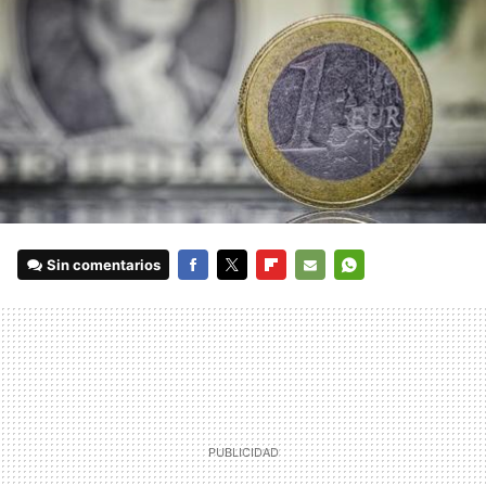
Sin comentarios
FACEBOOK
TWITTER
FLIPBOARD
E-
WHATSAPP
MAIL