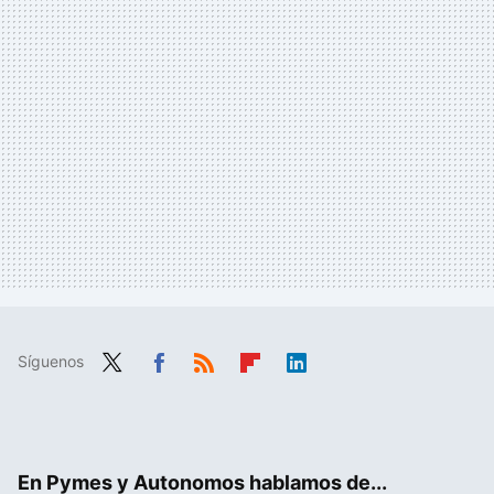
Síguenos
Twit
Fac
RSS
Flip
Link
ter
ebo
boa
edIn
ok
rd
En Pymes y Autonomos hablamos de...