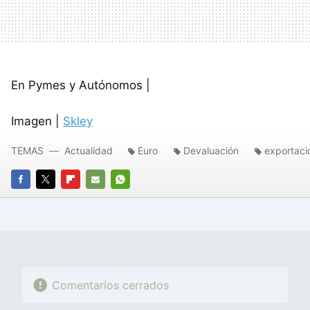
En Pymes y Autónomos |
Imagen |
Skley
TEMAS
Actualidad
Euro
Devaluación
exportaci
FACEBOOK
TWITTER
FLIPBOARD
E-
WHATSAPP
MAIL
Comentarios cerrados