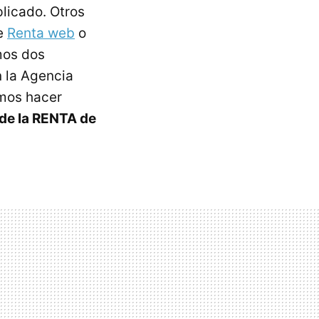
licado. Otros
de
Renta web
o
mos dos
n la Agencia
emos hacer
 de la RENTA de