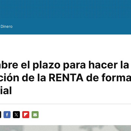
Dinero
bre el plazo para hacer la
ción de la RENTA de form
ial
FACEBOOK
TWITTER
FLIPBOARD
E-
MAIL