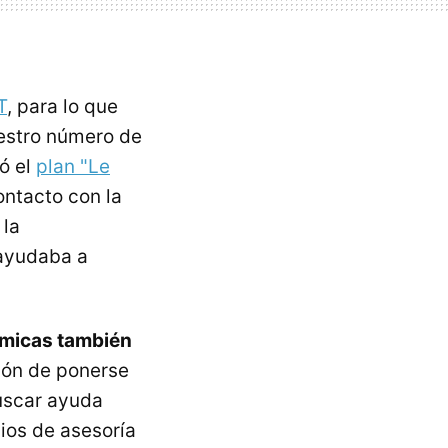
T
, para lo que
uestro número de
ó el
plan "Le
ontacto con la
 la
 ayudaba a
ómicas también
ción de ponerse
buscar ayuda
cios de asesoría