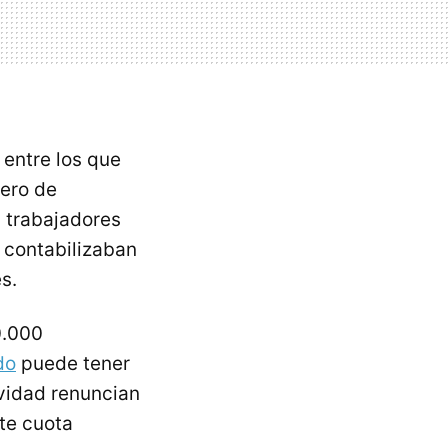
 entre los que
mero de
0 trabajadores
l contabilizaban
s.
0.000
do
puede tener
vidad renuncian
te cuota