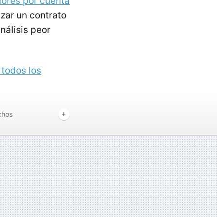
dores por cuenta
izar un contrato
nálisis peor
 todos los
chos