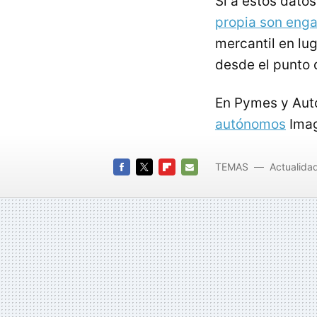
Si a estos dat
propia son eng
mercantil en lug
desde el punto 
En Pymes y Au
autónomos
Imag
TEMAS
Actualida
Consolida
FACEBOOK
TWITTER
FLIPBOARD
E-
MAIL