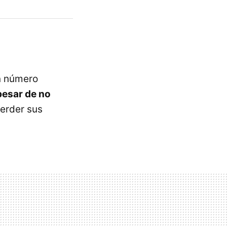
n número
pesar de no
perder sus