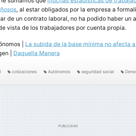
os le sumamos que
muchas estadísticas de trabaja
añosos
, al estar obligados por la empresa a formal
ar de un contrato laboral, no ha podido haber un a
de vista de los trabajadores por cuenta propia.
tónomos |
La subida de la base mínima no afecta a
en |
Daquella Manera
d
cotizaciones
Autónomos
seguridad social
Dere
dos