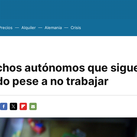
Precios
Alquiler
Alemania
Crisis
hos autónomos que sigu
o pese a no trabajar
FACEBOOK
TWITTER
FLIPBOARD
E-
MAIL