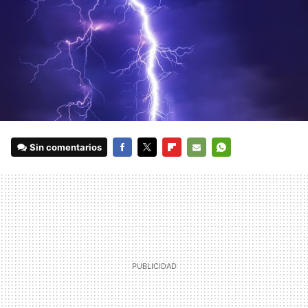
Sin comentarios
FACEBOOK
TWITTER
FLIPBOARD
E-
WHATSAPP
MAIL