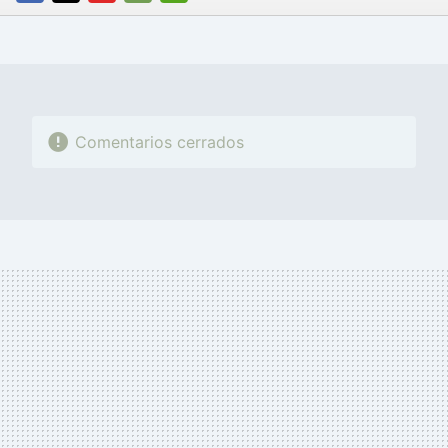
FACEBOOK
TWITTER
FLIPBOARD
E-
WHATSAPP
MAIL
Comentarios cerrados