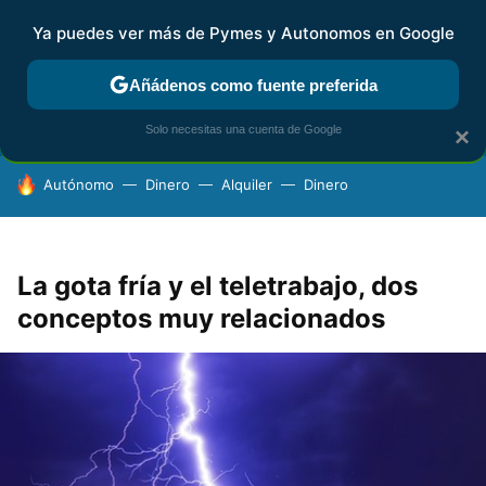
Ya puedes ver más de Pymes y Autonomos en Google
FISCALIDAD Y CONTABILIDAD
KIT DIGITAL
RENTA
AG
Añádenos como fuente preferida
Solo necesitas una cuenta de Google
×
HOY SE HABLA DE
Autónomo
Dinero
Alquiler
Dinero
La gota fría y el teletrabajo, dos
conceptos muy relacionados