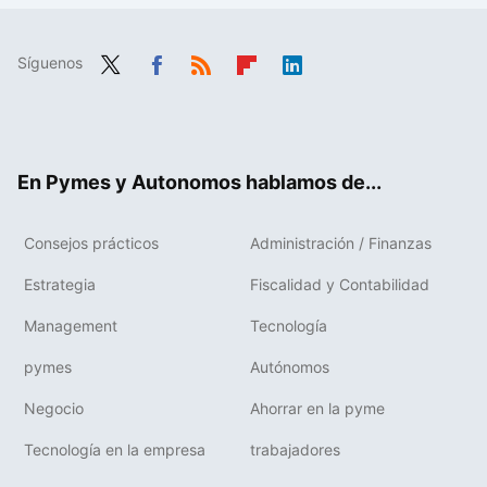
Síguenos
Twit
Fac
RSS
Flip
Link
ter
ebo
boa
edIn
ok
rd
En Pymes y Autonomos hablamos de...
Consejos prácticos
Administración / Finanzas
Estrategia
Fiscalidad y Contabilidad
Management
Tecnología
pymes
Autónomos
Negocio
Ahorrar en la pyme
Tecnología en la empresa
trabajadores