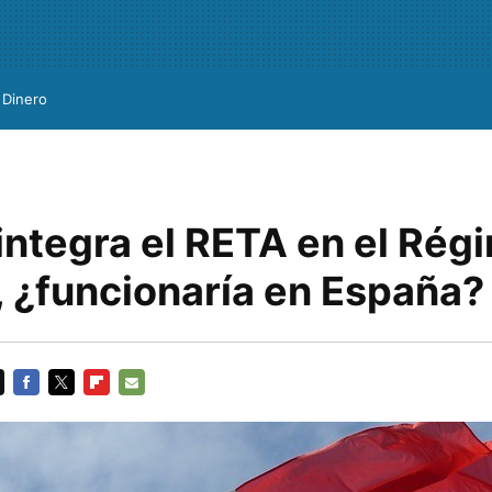
Dinero
integra el RETA en el Rég
, ¿funcionaría en España?
FACEBOOK
TWITTER
FLIPBOARD
E-
MAIL