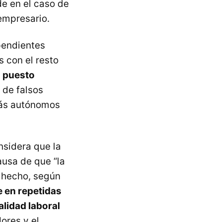
e en el caso de
empresario.
pendientes
 con el resto
a puesto
 de falsos
más autónomos
nsidera que la
ausa de que “la
e hecho, según
e en repetidas
alidad laboral
ores y el