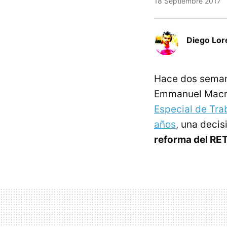
18 Septiembre 2017
Diego Lor
Hace dos semana
Emmanuel Macr
Especial de Tra
años
, una deci
reforma del RE