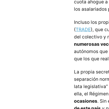
cuota ahogue a 
los asalariados
Incluso los pr
(
TRADE
), que 
del colectivo y
numerosas vece
autónomos que 
que los que rea
La propia secre
separación norm
lata legislativ
ella, el Régimen
ocasiones
. Sin
de este país
y n