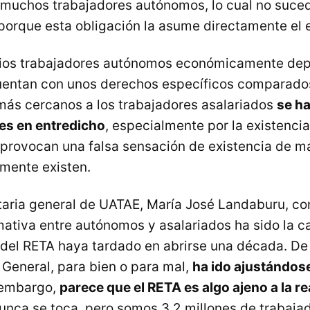
muchos trabajadores autónomos, lo cual no suced
 porque esta obligación la asume directamente el 
opios trabajadores autónomos económicamente de
cuentan con unos derechos específicos comparados
 más cercanos a los trabajadores asalariados
se h
s en entredicho
, especialmente por la existencia
provocan una falsa sensación de existencia de 
lmente existen.
taria general de UATAE, María José Landaburu, co
ativa entre autónomos y asalariados ha sido la c
a” del RETA haya tardado en abrirse una década. D
 General, para bien o para mal,
ha ido ajustándos
 embargo,
parece que el RETA es algo ajeno a la re
unca se toca, pero somos 3,2 millones de trabajad