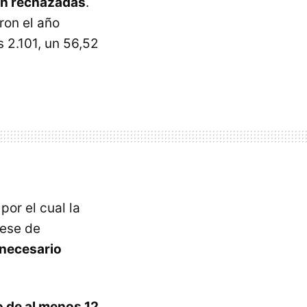
son rechazadas
.
ron el año
 2.101, un 56,52
or el cual la
cese de
 necesario
 de al menos 12