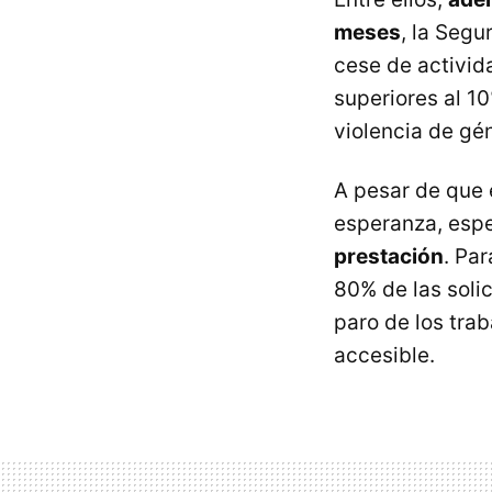
meses
, la Segu
cese de activid
superiores al 1
violencia de gé
A pesar de que 
esperanza, esp
prestación
. Pa
80% de las soli
paro de los tra
accesible.