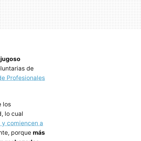
 jugoso
luntarias de
de Profesionales
 los
 lo cual
a y comiencen a
ente, porque
más