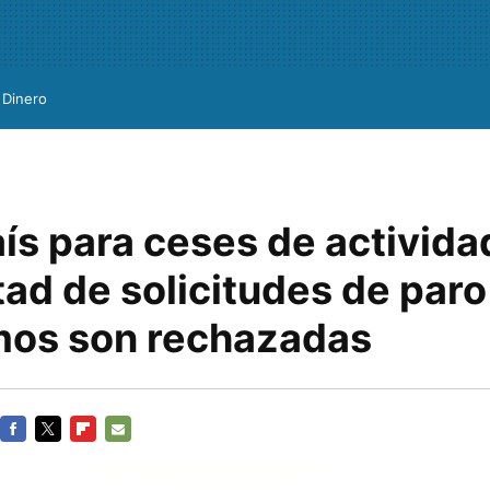
Dinero
ís para ceses de activida
tad de solicitudes de paro
os son rechazadas
FACEBOOK
TWITTER
FLIPBOARD
E-
MAIL