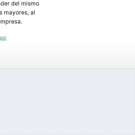
nder del mismo
s mayores, al
empresa.
lap