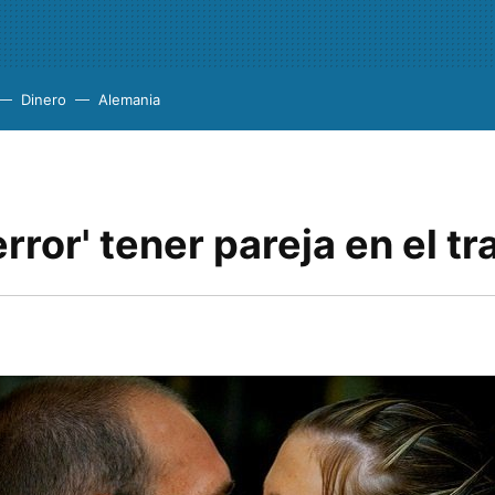
Dinero
Alemania
error' tener pareja en el t