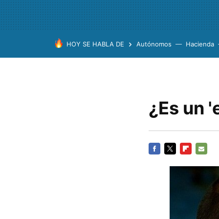
HOY SE HABLA DE
Autónomos
Hacienda
¿Es un '
FACEBOOK
TWITTER
FLIPBOARD
E-
MAIL