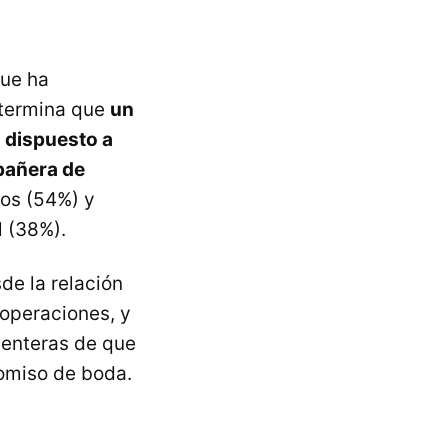
que ha
termina que
un
 dispuesto a
pañera de
gos (54%) y
l (38%).
de la relación
 operaciones, y
 enteras de que
omiso de boda.