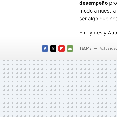
desempeño
pro
modo a nuestra 
ser algo que no
En Pymes y Au
TEMAS
Actualida
FACEBOOK
TWITTER
FLIPBOARD
E-
MAIL