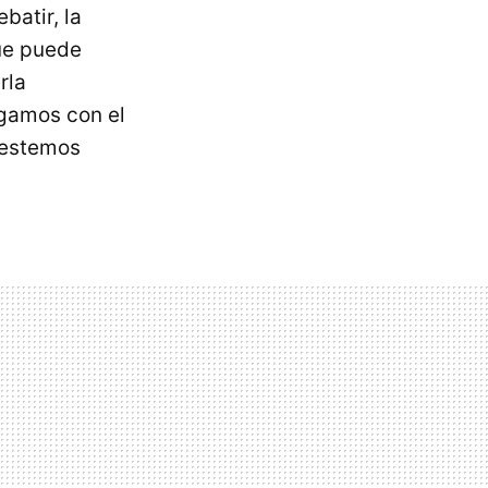
batir, la
que puede
rla
ngamos con el
restemos